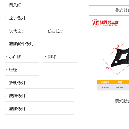
四爪釘
美式穀
拉手係列
現代拉手
仿古拉手
塑膠配件係列
小白膠
腳釘
磁碰
滑軌係列
鉸鏈係列
美式穀
塑膠係列