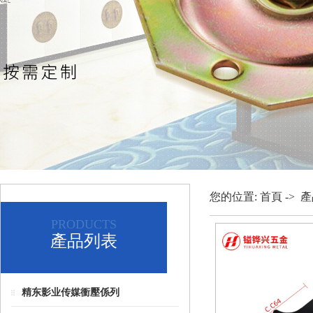
您的位置:
首頁
->
產
PRODUCTS
產品列表
精东影业传媒衝壓係列