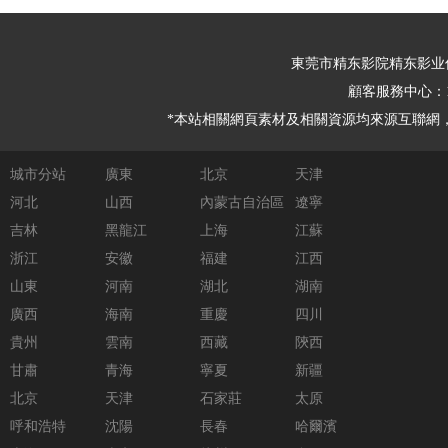
東莞市精东影院精东影业
顧客服務中心：
*本站相關網頁素材及相關資源均來源互聯網，如
城市分站
廣東
北京
天津
河北
山西
內蒙古自治區
遼寧
吉林
黑龍江
上海
江蘇
浙江
安徽
福建
江西
山東
河南
湖北
湖南
廣西
海南
重慶
四川
貴州
雲南
西藏
陝西
甘肅
青海
寧夏
新疆
北京
天津
石家莊
太原
呼和浩特
沈陽
長春
哈爾濱