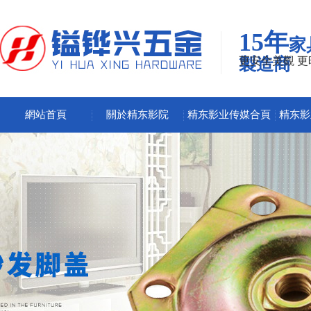
15年
家
製造商
更安全美觀 
網站首頁
關於精东影院
精东影业传媒合頁
精东影