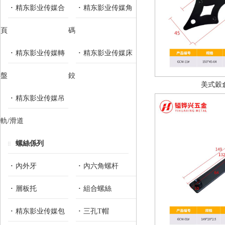
精东影业传媒合
精东影业传媒角
頁
碼
精东影业传媒轉
精东影业传媒床
盤
鉸
美式穀
精东影业传媒吊
軌/滑道
螺絲係列
內外牙
內六角螺杆
層板托
組合螺絲
精东影业传媒包
三孔T帽